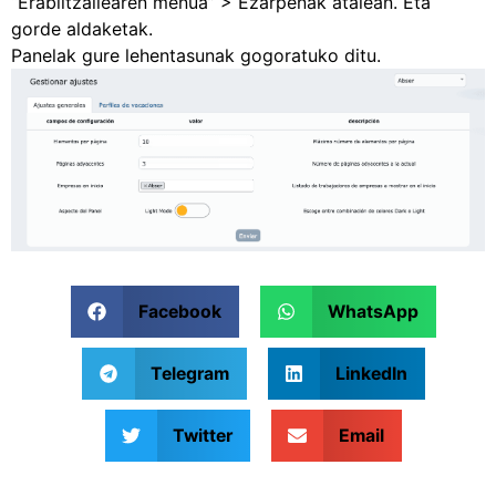
“Erabiltzailearen menua” > Ezarpenak atalean. Eta
gorde aldaketak.
Panelak gure lehentasunak gogoratuko ditu.
Facebook
WhatsApp
Telegram
LinkedIn
Twitter
Email