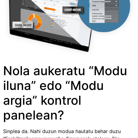
Nola aukeratu “Modu
iluna” edo “Modu
argia” kontrol
panelean?
Sinplea da. Nahi duzun modua hautatu behar duzu