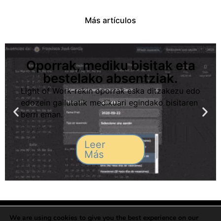
Más artículos
Oporrak, mediku bisitak eta
bestelako absentziak.
Light of Work-rekin oporrak eska ditzakezu edo
edozein gailutatik medikuari egindako bisitaren
berri eman.
Leer
Más
Pribatutasun Politika
Cookien politika
Babesleak
We are using cookies to give you the best experience on our