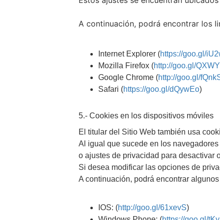
Estos ajustes se encuentran ubicados
A continuación, podrá encontrar los l
Internet Explorer (
https://goo.gl/iU
Mozilla Firefox (
http://goo.gl/QXW
Google Chrome (
http://goo.gl/fQn
Safari (
https://goo.gl/dQywEo
)
5.- Cookies en los dispositivos móviles
El titular del Sitio Web también usa coo
Al igual que sucede en los navegadores 
o ajustes de privacidad para desactivar o
Si desea modificar las opciones de priva
A continuación, podrá encontrar algunos 
IOS: (
http://goo.gl/61xevS
)
Windows Phone: (
https://goo.gl/tK