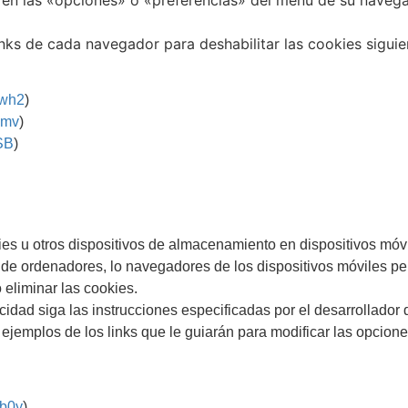
 en las «opciones» o «preferencias» del menú de su navega
inks de cada navegador para deshabilitar las cookies siguie
2wh2
)
Ymv
)
kSB
)
kies u otros dispositivos de almacenamiento en dispositivos móvi
de ordenadores, lo navegadores de los dispositivos móviles pe
 eliminar las cookies.
cidad siga las instrucciones especificadas por el desarrollador 
ejemplos de los links que le guiarán para modificar las opcione
yb0y
)