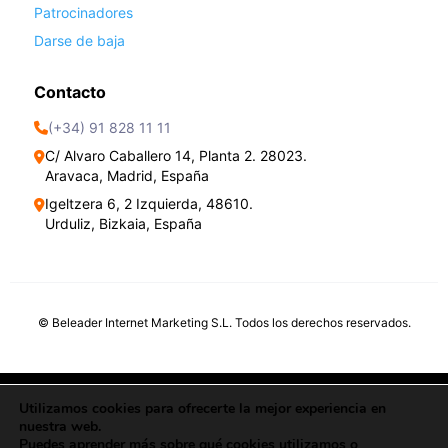
Patrocinadores
Darse de baja
Contacto
(+34) 91 828 11 11
C/ Alvaro Caballero 14, Planta 2. 28023.
Aravaca, Madrid, España
Igeltzera 6, 2 Izquierda, 48610.
Urduliz, Bizkaia, España
©
Beleader Internet Marketing S.L. Todos los derechos reservados.
Política de Privacidad
Política de Cookies
Utilizamos cookies para ofrecerte la mejor experiencia en
nuestra web.
Puedes aprender más sobre qué cookies utilizamos o