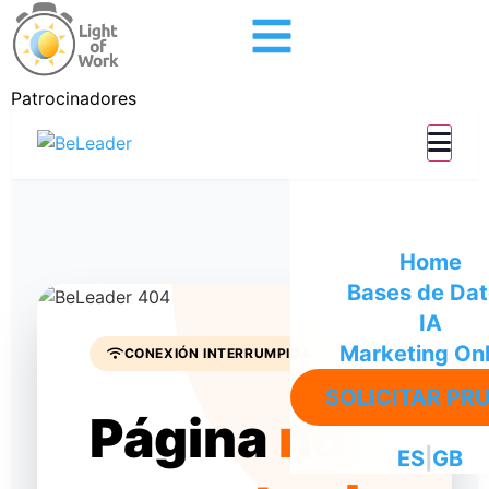
Patrocinadores
Home
Bases de Da
IA
Marketing Onl
CONEXIÓN INTERRUMPIDA
SOLICITAR PR
Página
no
ES
|
GB