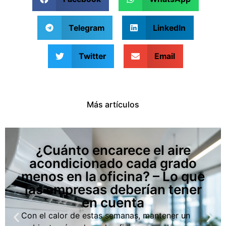
Telegram
LinkedIn
Twitter
Email
Más artículos
¿Cuánto encarece el aire
acondicionado cada grado
menos en la oficina? – Lo que
las empresas deberían tener
en cuenta
Con el calor de estas semanas, mantener un