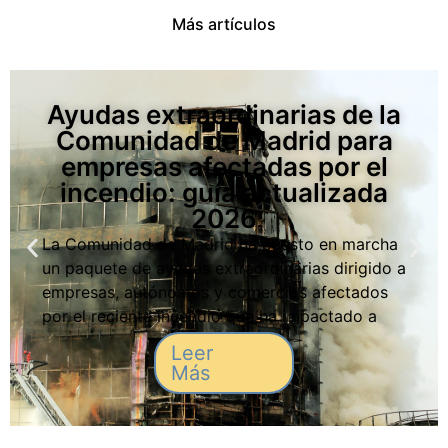
Más artículos
Ayudas extraordinarias de la
Comunidad de Madrid para
empresas afectadas por el
incendio: guía actualizada
2026
La Comunidad de Madrid ha puesto en marcha
un paquete de ayudas extraordinarias dirigido a
empresas, autónomos y comercios afectados
por el reciente incendio que ha impactado a
varias zonas industriales y locales de actividad
Leer
económica. Estas medidas buscan facilitar la
Más
recuperación, garantizar la continuidad de los
negocios y reducir