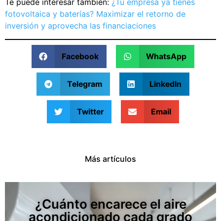
Te puede interesar también:
¿Tu empresa ya tienes
fotovoltaica y baterías? Maximizar el retorno de
inversión y aprovecha las financiaciones
Facebook
WhatsApp
Telegram
LinkedIn
Twitter
Email
Más artículos
¿Cuánto encarece el aire
acondicionado cada grado