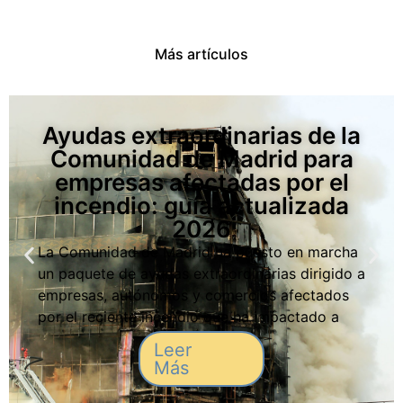
Más artículos
Ayudas extraordinarias de la
Comunidad de Madrid para
empresas afectadas por el
incendio: guía actualizada
2026
La Comunidad de Madrid ha puesto en marcha
un paquete de ayudas extraordinarias dirigido a
empresas, autónomos y comercios afectados
por el reciente incendio que ha impactado a
varias zonas industriales y locales de actividad
Leer
económica. Estas medidas buscan facilitar la
Más
recuperación, garantizar la continuidad de los
negocios y reducir