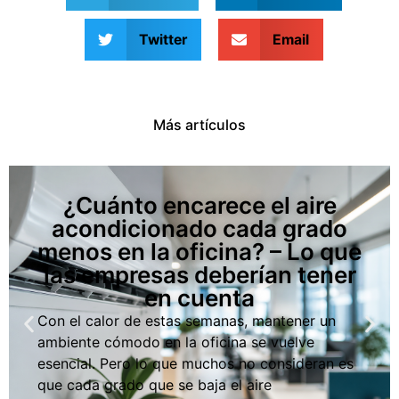
Twitter
Email
Más artículos
¿Cuánto encarece el aire
acondicionado cada grado
menos en la oficina? – Lo que
las empresas deberían tener
en cuenta
Con el calor de estas semanas, mantener un
ambiente cómodo en la oficina se vuelve
esencial. Pero lo que muchos no consideran es
que cada grado que se baja el aire