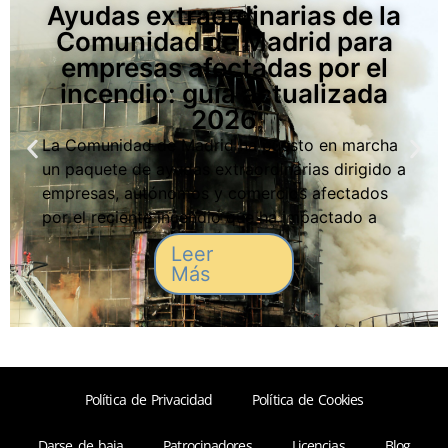
Ayudas extraordinarias de la
Comunidad de Madrid para
empresas afectadas por el
incendio: guía actualizada
2026
La Comunidad de Madrid ha puesto en marcha
un paquete de ayudas extraordinarias dirigido a
empresas, autónomos y comercios afectados
por el reciente incendio que ha impactado a
varias zonas industriales y locales de actividad
Leer
económica. Estas medidas buscan facilitar la
Más
recuperación, garantizar la continuidad de los
negocios y reducir
Política de Privacidad
Política de Cookies
Darse de baja
Patrocinadores
Licencias
Blog