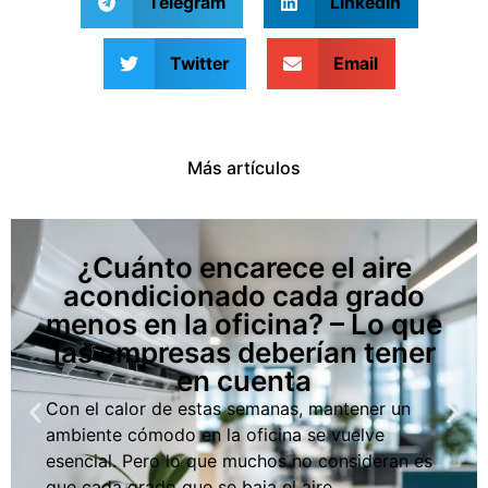
Telegram
LinkedIn
Twitter
Email
Más artículos
¿Cuánto encarece el aire
acondicionado cada grado
menos en la oficina? – Lo que
las empresas deberían tener
en cuenta
Con el calor de estas semanas, mantener un
ambiente cómodo en la oficina se vuelve
esencial. Pero lo que muchos no consideran es
que cada grado que se baja el aire