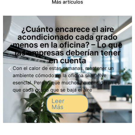
Más artículos
¿Cuánto encarece el aire
acondicionado cada grado
menos en la oficina? – Lo que
las empresas deberían tener
en cuenta
Con el calor de estas semanas, mantener un
ambiente cómodo en la oficina se vuelve
esencial. Pero lo que muchos no consideran es
que cada grado que se baja el aire
acondicionado puede aumentar la factura
Leer
eléctrica hasta un 11 %. En un contexto de
Más
subida de tarifas y eliminación